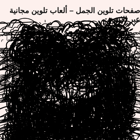
صفحات تلوين الجمل – ألعاب تلوين مجانية
عبر الإنترنت
انغمس في مجموعتنا من صفحات تلوين الجمل واستمتع بساعات من
المرح الإبداعي والمريح! سواء كنت طفلاً يكتشف الصحراء أو شخصاً
بالغاً يبحث عن ترفيه واعٍ، فإن ألعاب التلوين المجانية عبر الإنترنت
توفر الهروب المثالي. لوّن الجمال اللطيفة في أوضاع مختلفة، من
المتجولين الصحراويين الفخمين إلى شخصيات الرسوم المتحركة
اللطيفة. لا توجد متطلبات تحميل – ما عليك سوى اللعب مباشرة في
متصفحك على أي جهاز وأطلق العنان لإبداعك بألوان نابضة بالحياة.
تم تصميم صفحات تلوين الجمل لدينا لإثارة الخيال مع توفير تجربة
مهدئة وعلاجية. تتميز كل صفحة بتصاميم جمل فريدة بمستويات
صعوبة متفاوتة، من الرسوم البسيطة للأطفال الصغار إلى الأنماط
المعقدة لفناني التلوين المتقدمين. استمتع بالوصول الفوري إلى أدوات
التلوين المتميزة واختر من لوحات ألوان غير محدودة وقم بطباعة أو
تحميل روائعك المنتهية بسهولة لمشاركتها مع الأصدقاء والعائلة.
موضوعات وتصاميم تلوين الجمل
جمال رسوم متحركة لطيفة بعيون كبيرة
مشاهد جمل صحراوية واقعية