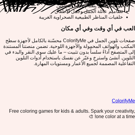
تنويعات جمل بسنام واحد وسنامين
تصاميم عائلة الجمل وجمل الأطفال
خلفيات المناظر الطبيعية الصحراوية الغريبة
العب في أي وقت وفي أي مكان
صفحات تلوين الجمل في ColorifyMe محسّنة بالكامل لأجهزة سطح
المكتب والهواتف المحمولة والأجهزة اللوحية. تضمن منصتنا المستندة
إلى المتصفح أداءً سلساً بدون تثبيت – ما عليك سوى النقر والبدء في
التلوين. أنشئ واسترخِ وعبّر عن نفسك باستخدام أدوات التلوين
التفاعلية المصممة لجميع الأعمار ومستويات المهارة.
ColorifyMe
Free coloring games for kids & adults. Spark your creativity,
one color at a time! 🎨