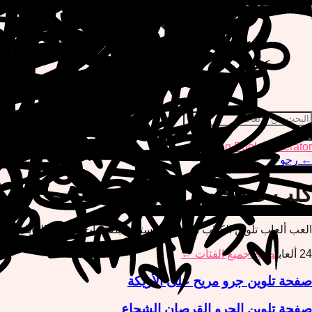
Coloring Book Generator
←
رجوع
كلب
صفحات التلوين
العب ألعاب تلوين الكلاب المجانية واستمتع بصفحات التلوين القابلة لل
24
ألعاب
تصفح جميع الفئات ←
صفحة تلوين جرو مريح على الأريكة
صفحة تلوين الجرو القرصان الشجاع