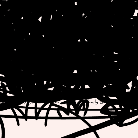
طباعة. استرخِ وأنشئ واستكشف تصاميم كلاب رائعة عبر الإنترنت اليوم!