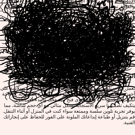
الإنترنت أو طباعة روائعك المنتهية أو تنزيلها لمشاركتها مع الأصدقاء
والعائلة. تضمن منصتنا الملائمة للهاتف المحمول أنه يمكنك اللعب
والإبداع في أي مكان وفي أي وقت—على هاتفك الذكي أو جهازك
اللوحي أو جهاز الكمبيوتر الخاص بك.
موضوعات تلوين مهرجان سباق التنانين الشهيرة
قوارب التنانين التقليدية برسومات وتصاميم معقدة
فوانيس المهرجان وعروض الإضاءة الزخرفية
سباق التنانين والمخلوقات الأسطورية
مشاهد مهرجان مستوحاة من الخيزران والطبيعة
الحشود الاحتفالية والاحتفالات الثقافية
العب عبر جميع أجهزتك
تعمل ألعاب تلوين مهرجان سباق التنانين من ColorifyMe بسلاسة على
أجهزة الكمبيوتر المكتبية والأجهزة اللوحية والأجهزة المحمولة. لا حاجة
لتثبيت التطبيق—ما عليك سوى فتح متصفحك والبدء في التلوين.
يتكيف تصميمنا سريع الاستجابة بشكل مثالي مع أي حجم شاشة، مما
يوفر تجربة تلوين سلسة وممتعة سواء كنت في المنزل أو أثناء التنقل.
قم بتنزيل أو طباعة إبداعاتك الملونة على الفور للحفاظ على إنجازاتك
الفنية.