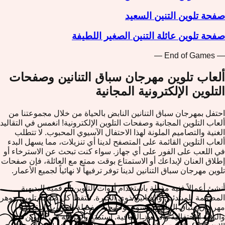
صفحة تلوين التنين السعيد
صفحة تلوين عائلة التنين الصغير اللطيفة
— End of Games —
ألعاب تلوين مهرجان سباق التنانين وصفحات
التلوين الإلكترونية المجانية
احتفل بمهرجان سباق التنانين النابض بالحياة من خلال مجموعتنا من
ألعاب التلوين المجانية وصفحات التلوين الإلكترونية! انغمس في التقاليد
الغنية والتصاميم الملونة لهذا الاحتفال الآسيوي المحبوب. لا تتطلب
ألعاب التلوين القائمة على المتصفح لدينا أي تنزيلات، مما يسهل البدء
في اللعب على الفور على أي جهاز. سواء كنت تبحث عن الاسترخاء أو
إطلاق العنان لإبداعك أو الاستمتاع بوقت ممتع مع العائلة، فإن صفحات
تلوين مهرجان سباق التنانين لدينا توفر ترفيهاً لا نهائياً لجميع الأعمار.
أنشئ أعمالاً فنية مذهلة باستخدام أدوات التلوين الرقمية البديهية
المصممة للمبتدئين والفنانين ذوي الخبرة. تلتقط كل صفحة تلوين جوهر
مهرجان سباق التنانين برسوم توضيحية مفصلة للقوارب التقليدية
والزينة الاحتفالية والرموز الثقافية. استمتع بالمرونة في التلوين عبر