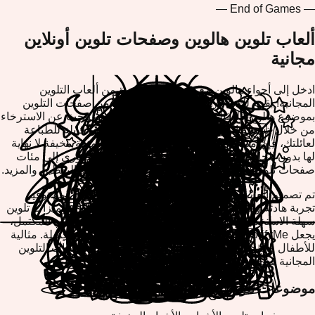
— End of Games —
ألعاب تلوين هالوين وصفحات تلوين أونلاين
مجانية
ادخل إلى أجواء هالوين مع مجموعتنا المثيرة من ألعاب التلوين
المجانية! يقدم لك ColorifyMe مجموعة رائعة من صفحات التلوين
بموضوع هالوين المثالية لجميع الأعمار. سواء كنت تبحث عن الاسترخاء
من خلال أنشطة التلوين الإبداعية أو تحضير تصاميم قابلة للطباعة
لعائلتك، فإن منصتنا المستندة إلى المتصفح توفر متعة مخيفة لا نهاية
لها بدون الحاجة إلى أي تنزيلات. استمتع بالوصول الفوري إلى مئات
صفحات تلوين هالوين التي تضم الساحرات والأشباح واليقطين والمزيد.
تم تصميم ألعاب تلوين هالوين لدينا لإثارة الإبداع والخيال مع توفير
تجربة هادئة وممتعة. مع أدوات صديقة للهاتف المحمول وميزات تلوين
سهلة الاستخدام والقدرة على طباعة أو تحميل عملك الفني المكتمل،
يجعل ColorifyMe من السهل إنشاء روائع تلوين هالوين جميلة. مثالية
للأطفال والمراهقين والبالغين على حد سواء، توفر صفحات التلوين
المجانية هذه ساعات من الترفيه والتعبير الفني.
موضوعات تلوين هالوين الشهيرة