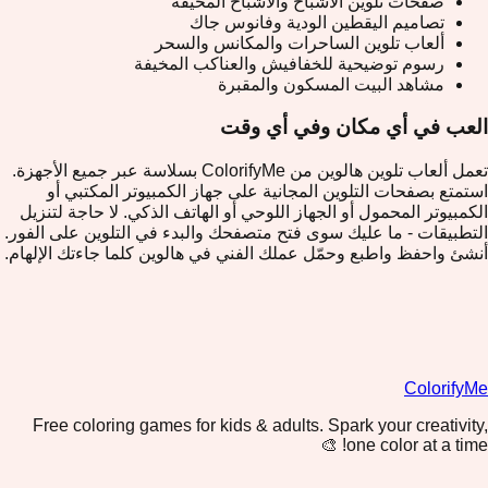
صفحات تلوين الأشباح والأشباح المخيفة
تصاميم اليقطين الودية وفانوس جاك
ألعاب تلوين الساحرات والمكانس والسحر
رسوم توضيحية للخفافيش والعناكب المخيفة
مشاهد البيت المسكون والمقبرة
العب في أي مكان وفي أي وقت
تعمل ألعاب تلوين هالوين من ColorifyMe بسلاسة عبر جميع الأجهزة.
استمتع بصفحات التلوين المجانية على جهاز الكمبيوتر المكتبي أو
الكمبيوتر المحمول أو الجهاز اللوحي أو الهاتف الذكي. لا حاجة لتنزيل
التطبيقات - ما عليك سوى فتح متصفحك والبدء في التلوين على الفور.
أنشئ واحفظ واطبع وحمّل عملك الفني في هالوين كلما جاءتك الإلهام.
ColorifyMe
Free coloring games for kids & adults. Spark your creativity,
one color at a time! 🎨