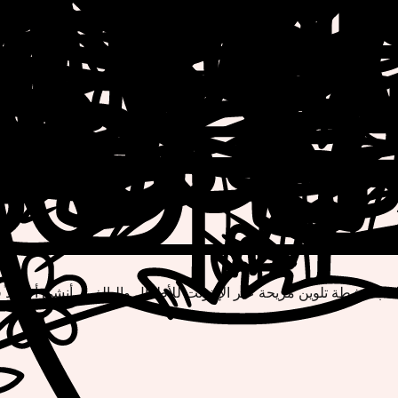
لعب أنشطة تلوين مريحة عبر الإنترنت للأطفال والبالغين. أنشئ أعمالاً ف