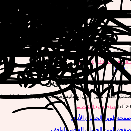
Coloring Book Generator
←
رجوع
حصان
صفحات التلوين
استمتع بألعاب تلوين الخيل المجانية وصفحات التلوين القابلة للطباعة. ا
20
ألعاب
تصفح جميع الفئات ←
صفحة تلوين الحصان الأنيق
صفحة تلوين الحصان الفخور الواقف