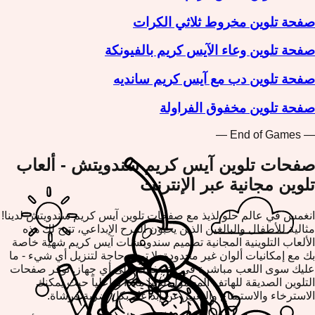
صفحة تلوين مخروط ثلاثي الكرات
صفحة تلوين وعاء الآيس كريم بالفيونكة
صفحة تلوين دب مع آيس كريم سانديه
صفحة تلوين مخفوق الفراولة
— End of Games —
صفحات تلوين آيس كريم سندويتش - ألعاب
تلوين مجانية عبر الإنترنت
انغمس في عالم حلو لذيذ مع صفحات تلوين آيس كريم سندويتش لدينا!
مثالية للأطفال والبالغين الذين يحبون المرح الإبداعي، تتيح لك هذه
الألعاب التلوينية المجانية تصميم سندويتشات آيس كريم شهية خاصة
بك مع إمكانيات ألوان غير محدودة. لا توجد حاجة لتنزيل أي شيء - ما
عليك سوى اللعب مباشرة في متصفحك على أي جهاز. توفر صفحات
التلوين الصديقة للهاتف المحمول لدينا ملاذاً تفاعلياً حيث يمكنك
الاسترخاء والاستمتاع والتعبير عن إبداعك بكل ضربة فرشاة.