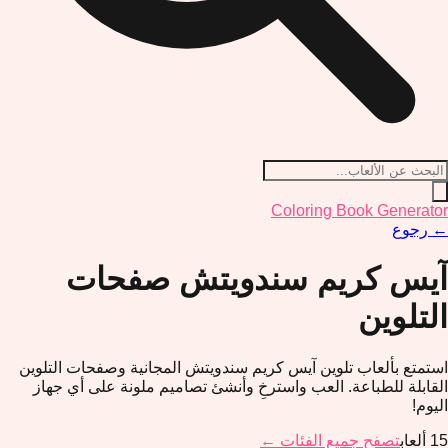
Coloring Book Generator
←
رجوع
آيس كريم سندويتش
صفحات
التلوين
استمتع بألعاب تلوين آيس كريم سندويتش المجانية وصفحات التلوين
القابلة للطباعة. العب واسترخِ وأنشئ تصاميم ملونة على أي جهاز
اليوم!
15
ألعاب
تصفح جميع الفئات ←