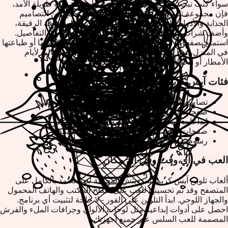
سواء كنت تبحث عن فترة إبداعية سريعة أو متعة فنية طويلة الأمد،
فإن مجموعة تلوين آيس كريم سندويتش لدينا تجمع بين التصاميم
الجذابة والأدوات الإبداعية البديهية. لون الكريمة المخفوقة الرقيقة،
وأضف شراب الشوكولاتة، وأضف الرشات، وخصص كل التفاصيل.
استمتع بصفحات التلوين القابلة للطباعة التي يمكنك حفظها أو طباعتها
في المنزل، مما يجعل هذه الألعاب التلوينية المجانية مثالية لأيام
الأمطار أو الحفلات أو وقت الإبداع الهادئ.
فئات آيس كريم سندويتش التلوين الشهيرة
تصاميم سندويتش كلاسيكية مع كريمة مخفوقة وكرز
صفحات تلوين سندويتش الفواكه الاستوائية
إبداعات سندويتش الشوكولاتة والكراميل
صفحات شخصيات آيس كريم الكرتون اللطيفة
رسوم توضيحية لسندويتش فاخر متقن
العب في أي وقت وفي أي مكان
ألعاب تلوين آيس كريم سندويتش المجانية لدينا تعتمد بالكامل على
المتصفح وقد تم تحسينها للعب على سطح المكتب والهاتف المحمول
والجهاز اللوحي. ابدأ التلوين على الفور - لا حاجة لتثبيت أي برنامج.
احصل على أدوات إبداعية مثل لوحات الألوان وجرافات الملء والفرش
المصممة للعب السلس عبر جميع أجهزتك.