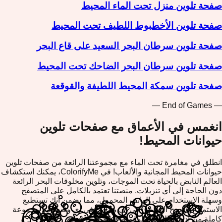
صفحة تلوين منزل تحت الماء المحيط
صفحة تلوين الأخطبوط اللطيف تحت المحيط
صفحة تلوين سرطان البحر السعيد على قاع البحر
صفحة تلوين سرطان البحر الضاحك تحت المحيط
صفحة تلوين سمكة المحيط اللطيفة والقوقعة
— End of Games —
انغمس في الأعماق مع صفحات تلوين
حيوانات المحيط!
انطلق في مغامرة تحت الماء مع مجموعتنا الرائعة من صفحات تلوين
حيوانات المحيط المجانية والألعاب! في ColorifyMe، يمكنك استكشاف
العالم النابض بالحياة تحت الموجات، وتلوين مخلوقات البحر الرائعة
دون الحاجة إلى أي تنزيلات. منصتنا تعتمد بالكامل على المتصفح
وسهلة الاستخدام على الهاتف المحمول، مما يضمن أنك تستطيع
الاستمتاع بالمرح الإبداعي في أي مكان وفي أي وقت، مع مجموعة
كاملة من أدوات التلوين الرقمية في متناول يديك.