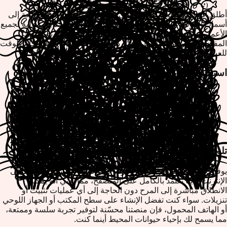
أطلق العنان لموهبتك الفنية وأحي كل شيء من الدلافين المرحة إلى
أسماك القرش الهيبة. تقدم كل لعبة تجربة مريحة وجذابة، مثالية لجميع
الأعمار. بمجرد اكتمال تحفتك الفنية، لديك خيار طباعة تصاميمك
المفضلة بسهولة أو تنزيلها لمشاركتها مع الأصدقاء والعائلة. حان الوقت
للعب والاستمتاع وإنشاء مشاهد محيط مذهلة!
استكشف فئات حيوانات المحيط الفرعية:
صفحات تلوين الدلافين
صفحات تلوين أسماك القرش
صفحات تلوين الحيتان
صفحات تلوين فرس البحر
تصاميم الأسماك الاستوائية
تلوين سلس عبر جميع أجهزتك
يوفر ColorifyMe تجربة تلوين مرنة حقاً. ألعاب التلوين المجانية على
الإنترنت لدينا تعتمد بالكامل على المتصفح، مما يعني أنه يمكنك
الانطلاق مباشرة إلى المرح دون الحاجة إلى أي عمليات تثبيت أو
تنزيلات. سواء كنت تفضل الإنشاء على سطح المكتب أو الجهاز اللوحي
أو الهاتف المحمول، فإن منصتنا محسّنة لتوفير تجربة سلسة وممتعة،
مما يسمح لك بإحياء حيوانات المحيط أينما كنت.