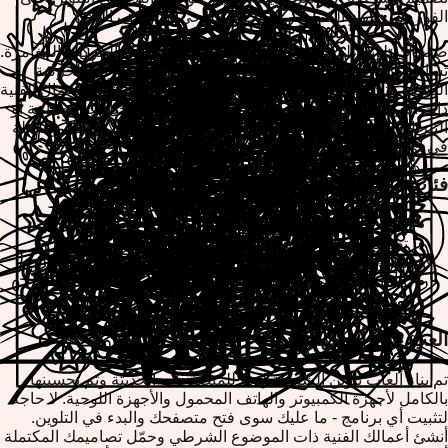
الفور على جهاز الكمبيوتر أو الجهاز اللوحي أو الهاتف الذكي.
صفحات تلوين الشرطة مثالية للأطفال الذين يحبون الحركة والمغامرة.
تساعد هذه الألعاب الإبداعية للتلوين على تطوير المهارات الحركية
الدقيقة وتشجيع الخيال وتوفير طريقة مريحة للاستمتاع بالأعمال الفنية
ذات الموضوع المحدد. مع أدواتنا سهلة الاستخدام وخيارات الطباعة أو
التنزيل الفورية، يمكنك حفظ روائعك ومشاركتها مع الأصدقاء والعائلة
في أي وقت وفي أي مكان.
فئات فرعية شهيرة لتلوين الشرطة
صفحات تلوين ضابط الشرطة
تصاميم سيارات الشرطة والمركبات
تلوين شارة الشرطة والزي الموحد
مشاهد حركة إنفاذ القانون
مركز الشرطة والأبطال المجتمعيون
العب على أي جهاز
تم بناء ألعاب تلوين الشرطة لدينا للمتصفحات الحديثة وتم تحسينها
بالكامل لأجهزة الكمبيوتر والهاتف المحمول والأجهزة اللوحية. لا حاجة
لتثبيت أي برنامج - ما عليك سوى فتح متصفحك والبدء في التلوين.
أنشئ أعمالك الفنية ذات الموضوع الشرطي وحمّل تصاميمك المكتملة