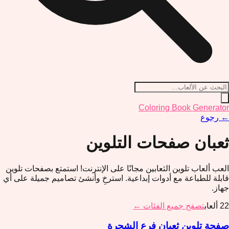
Coloring Book Generator
←
رجوع
ثعبان
صفحات التلوين
العب ألعاب تلوين الثعابين مجانًا على الإنترنت! استمتع بصفحات تلوين
قابلة للطباعة مع أدوات إبداعية. استرخِ وأنشئ تصاميم جميلة على أي
جهاز.
22
ألعاب
تصفح جميع الفئات ←
صفحة تلوين ثعبان فرع الشجرة