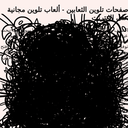
صفحات تلوين الثعابين - ألعاب تلوين مجانية
على الإنترنت
اكتشف مجموعتنا المثيرة من صفحات تلوين الثعابين! سواء كنت تبحث
عن تصاميم ثعابين بيثون واقعية، أو ثعابين كرتونية لطيفة، أو رسوم
توضيحية مفصلة للكوبرا، فإن ألعاب التلوين المجانية على الإنترنت
توفر متعة إبداعية لا نهاية لها. لا توجد حاجة للتنزيل - ما عليك سوى فتح
متصفحك والبدء في التلوين على الفور. تتيح لك منصتنا الصديقة للهاتف
المحمول التلوين على سطح المكتب أو الجهاز اللوحي أو الهاتف الذكي
في أي وقت وفي أي مكان.
عبّر عن إبداعك باستخدام أدوات التلوين التفاعلية الخاصة بنا التي
تتضمن أنماط فرشاة متعددة وألوان نابضة بالحياة وميزات التكبير
للعمل التفصيلي. تم تصميم كل صفحة تلوين ثعبان لإلهام الاسترخاء
والاستكشاف الفني. احفظ روائعك أو اطبعها للاستمتاع بها دون الاتصال
بالإنترنت أو شارك إبداعاتك الملونة مع الأصدقاء والعائلة. مثالي
للأطفال والبالغين الذين يحبون الزواحف واللعب الإبداعي!
فئات تلوين الثعابين الشهيرة
صفحات تلوين ثعابين البيثون الواقعية
تصاميم الثعابين الكرتونية