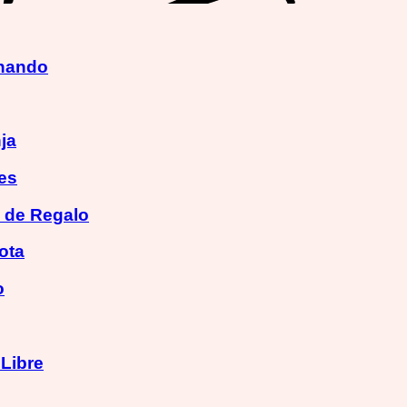
inando
ja
es
a de Regalo
ota
o
 Libre