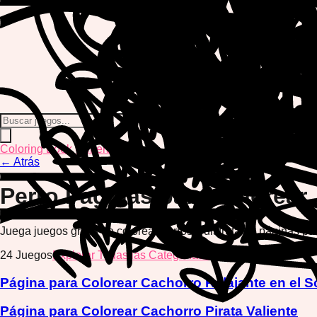
Coloring Book Generator
←
Atrás
Perro
Páginas para Colorear
Juega juegos gratis de colorear perros y disfruta de páginas pa
24
Juegos
Explorar Todas las Categorías →
Página para Colorear Cachorro Relajante en el S
Página para Colorear Cachorro Pirata Valiente