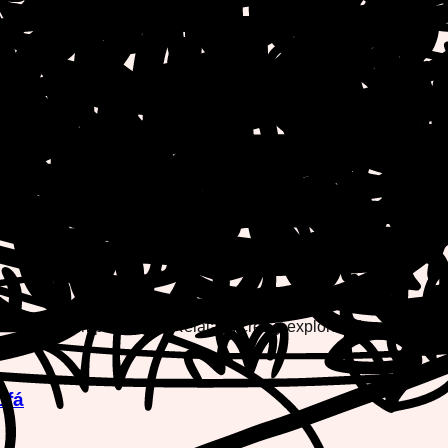
ra colorear imprimibles. ¡Relájate, crea y explora adorables dis
ofá