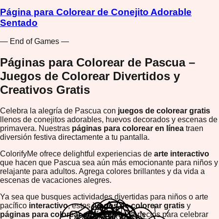
Página para Colorear de Conejito Adorable
Sentado
— End of Games —
Páginas para Colorear de Pascua –
Juegos de Colorear Divertidos y
Creativos Gratis
Celebra la alegría de Pascua con
juegos de colorear gratis
llenos de conejitos adorables, huevos decorados y escenas de
primavera. Nuestras
páginas para colorear en línea
traen
diversión festiva directamente a tu pantalla.
ColorifyMe ofrece delightful experiencias de
arte interactivo
que hacen que Pascua sea aún más emocionante para niños y
relajante para adultos. Agrega colores brillantes y da vida a
escenas de vacaciones alegres.
Ya sea que busques actividades divertidas para niños o arte
pacífico
interactivo
, estos
juegos de colorear gratis
y
páginas para colorear en línea
son perfectos para celebrar