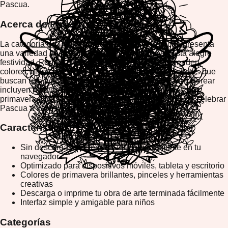
Pascua.
Acerca de Pascua
La categoría de Páginas para Colorear de Pascua presenta
una variedad de diseños festivos inspirados en esta alegre
festividad. Perfecta para niños pequeños que aprenden
colores, niños que disfrutan del juego creativo y adultos que
buscan una actividad relajante, estas páginas para colorear
incluyen huevos de Pascua, conejitos lindos, flores de
primavera y más. Es una forma divertida y atractiva de celebrar
Pascua a través de la creatividad.
Características
Sin descargas requeridas – juega al instante en tu
navegador
Optimizado para dispositivos móviles, tableta y escritorio
Colores de primavera brillantes, pinceles y herramientas
creativas
Descarga o imprime tu obra de arte terminada fácilmente
Interfaz simple y amigable para niños
Categorías