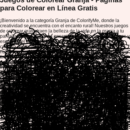
para Colorear en Línea Gratis
¡Bienvenido a la categoría Granja de ColorifyMe, donde la
creatividad se encuentra con el encanto rural! Nuestros juegos
de colorear gratis traen la belleza de la vida en la granja a tu
pantalla con ilustraciones encantadoras de animales, cultivos y
escenas del campo. Ya sea que busques una actividad
creativa relajante o entretenimiento atractivo para niños,
nuestras páginas para colorear de granja ofrecen diversión sin
fin sin necesidad de descargas. Simplemente abre tu
navegador en cualquier dispositivo y comienza a colorear al
instante.
Disfruta de los beneficios terapéuticos de colorear mientras
exploras el mundo pacífico de las granjas. Nuestra plataforma
compatible con dispositivos móviles te permite colorear en
tabletas, teléfonos inteligentes y computadoras de escritorio
con herramientas suaves e intuitivas. Crea tus propias obras
maestras coloridas, descarga tu obra de arte o imprime tus
diseños favoritos para compartir con amigos y familia. No se
necesita experiencia artística, solo elige tus colores y deja que
tu imaginación vuele en nuestro lienzo de colorear interactivo.