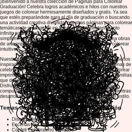
¡Bienvenido a nuestra colección de Páginas para Colorear
Graduación! Celebra logros académicos e hitos con nuestros
juegos de colorear hermosamente diseñados y gratis. Ya sea
que estés preparándote para el día de graduación o buscando
una actividad creativa divertida, nuestras páginas para colorear
temáticas de graduación en línea ofrecen entretenimiento
infinito para todas las edades. Sin descargas requeridas,
simplemente juega directamente en tu navegador y crea obras
de arte impresionantes con nuestras herramientas de colorear
intuitivas.
Nuestras páginas para colorear graduación presentan diseños
inspiradores incluyendo birretes y togas, diplomas, escenas de
celebración y símbolos de logros. Estas páginas para colorear
imprimibles son perfectas para estudiantes, maestros y familias
que desean marcar momentos especiales con creatividad.
Disfruta de jugabilidad relajante en cualquier dispositivo:
computadora de escritorio, dispositivo móvil o tableta, mientras
desarrollas habilidades artísticas y celebras el éxito con estilo.
Temas de Páginas para Colorear Graduación
Diseños de Birrete y Diploma de Graduación
Escenas de Logros Académicos
Confeti Celebratorio y Globos