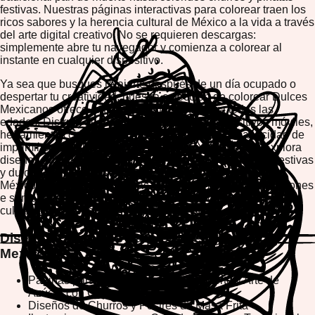
festivas. Nuestras páginas interactivas para colorear traen los
ricos sabores y la herencia cultural de México a la vida a través
del arte digital creativo. No se requieren descargas:
simplemente abre tu navegador y comienza a colorear al
instante en cualquier dispositivo.
Ya sea que busques relajarte después de un día ocupado o
despertar tu creatividad, nuestra colección de colorear Dulces
Mexicanos ofrece entretenimiento sin fin para todas las
edades. Disfruta de juego compatible con dispositivos móviles,
herramientas creativas de nivel profesional y la capacidad de
imprimir o descargar tus obras maestras terminadas. Explora
diseños auténticos de comida mexicana, decoraciones festivas
y dulces tradicionales que celebran la vibrante cultura de
México. Crea hermosas obras de arte, comparte tus creaciones
e sumérgete en un viaje colorido a través de las tradiciones
culinarias mexicanas.
Diseños Populares para Colorear Dulces
Mexicanos
Páginas para Colorear de Pan de Muerto y Arte de
Azúcar con Calaveras
Diseños de Churros y Postres de Masa Frita