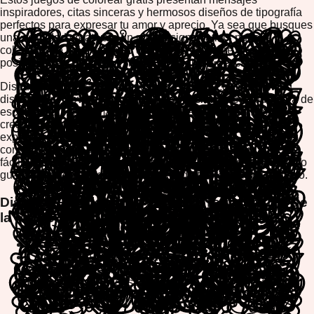
inspiradores, citas sinceras y hermosos diseños de tipografía
perfectos para expresar tu amor y aprecio. Ya sea que busques
una actividad creativa o un regalo significativo, nuestra
colección de colorear texto del Día de la Madre ofrece
posibilidades artísticas infinitas sin requerir descargas.
Disfruta de nuestra experiencia de colorear compatible con
dispositivos móviles en cualquier dispositivo – computadora de
escritorio, tablet o smartphone. Nuestras herramientas
creativas intuitivas te permiten personalizar colores,
experimentar con diferentes paletas y dar vida a mensajes
conmovedores. Además, puedes imprimir o descargar
fácilmente tus diseños terminados para compartir con mamá o
guardar como un recuerdo duradero de tu creatividad y afecto.
Diseños Populares de Colorear Texto del Día de
la Madre
Diseños de texto Te amo Mamá
Letras Feliz Día de la Madre
Citas inspiradoras para madres
Texto floral con mensajes
Páginas para colorear con nombres personalizados