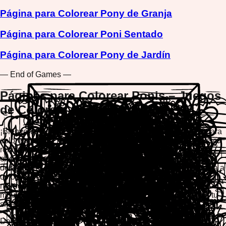
Página para Colorear Pony de Granja
Página para Colorear Poni Sentado
Página para Colorear Pony de Jardín
— End of Games —
Páginas para Colorear Ponis – Juegos
de Colorear Gratis en Línea
¡Bienvenido a nuestra encantadora colección de páginas para
colorear ponis! Ya seas un artista joven o un adulto que busca
relajación creativa, nuestros juegos de colorear ponis gratis
ofrecen horas infinitas de diversión artística. No se requieren
descargas – simplemente visita nuestro sitio web y comienza a
colorear hermosos diseños de ponis al instante en tu
navegador. Nuestra plataforma compatible con dispositivos
móviles te permite colorear en cualquier dispositivo, desde tu
smartphone hasta tu tablet o computadora de escritorio.
Descubre la alegría de crear tu propio arte mágico de ponis