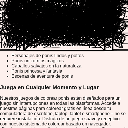
con nuestras herramientas de colorear intuitivas. Elige de una
paleta vibrante de colores, usa efectos creativos y da vida a
adorables personajes de ponis. Cada página para colorear
ponis está diseñada profesionalmente para inspirar la
creatividad y proporcionar una experiencia pacífica y relajante.
¡Además, puedes imprimir o descargar fácilmente tus obras
maestras terminadas para compartir con amigos y familia!
Temas de Páginas para Colorear Ponis
Personajes de ponis lindos y potros
Ponis unicornios mágicos
Caballos salvajes en la naturaleza
Ponis princesa y fantasía
Escenas de aventura de ponis
Juega en Cualquier Momento y Lugar
Nuestros juegos de colorear ponis están diseñados para un
juego sin interrupciones en todas las plataformas. Accede a
nuestras páginas para colorear gratis en línea desde tu
computadora de escritorio, laptop, tablet o smartphone – no se
requiere instalación. Disfruta de un juego suave y receptivo
con nuestro sistema de colorear basado en navegador.