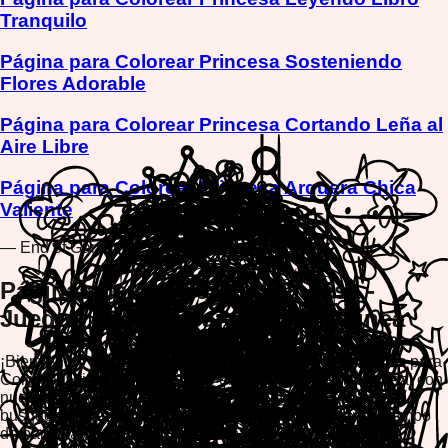
Tranquilo
Página para Colorear Princesa Sosteniendo
Flores Adorable
Página para Colorear Princesa Cortando Leña al
Aire Libre
Página para Colorear Princesa Arquera Chica
Valiente
— End of Games —
Páginas para Colorear Princesa -
Juegos de Colorear Gratis en Línea
¡Bienvenido a nuestra encantadora colección de Páginas para
Colorear Princesa! Sumérgete en un mundo de magia real con
nuestros juegos de colorear gratis en línea. Ya sea que
busques relajarte, desatar tu creatividad o disfrutar de tiempo
de pantalla de calidad, nuestras páginas para colorear