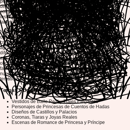
princesa ofrecen diversión infinita para todas las edades. Sin
descargas requeridas, simplemente abre tu navegador y
comienza a colorear hermosos diseños de princesas al
instante en computadora de escritorio, dispositivo móvil o
tableta.
Nuestros juegos de colorear princesa presentan jugabilidad
optimizada para dispositivos móviles con herramientas
creativas intuitivas que hacen que colorear sea fácil y
agradable. Elige tus colores favoritos, experimenta con
diferentes tonos y trae personajes de princesas impresionantes
a la vida. Lo mejor de todo, puedes imprimir o descargar tus
obras maestras terminadas para compartir con amigos y
familia. Crea, colorea y deja que tu imaginación brille con
nuestra colección de cautivadoras páginas para colorear
temáticas de princesas.
Temas Populares de Colorear Princesa
Vestidos de Baile Real y Trajes Elegantes
Personajes de Princesas de Cuentos de Hadas
Diseños de Castillos y Palacios
Coronas, Tiaras y Joyas Reales
Escenas de Romance de Princesa y Príncipe