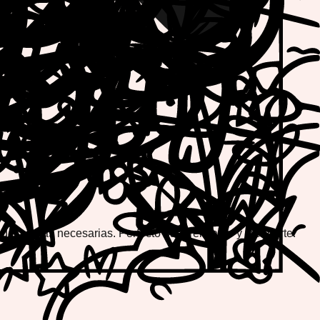
descargas necesarias. Perfecto para relajarse y crear arte.