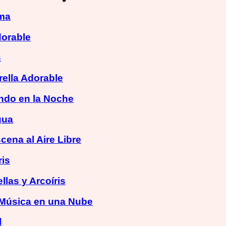
ama
dorable
s
rella Adorable
ndo en la Noche
gua
ena al Aire Libre
ris
las y Arcoíris
 Música en una Nube
l