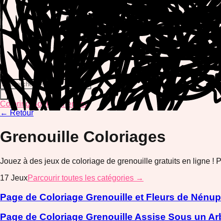
Coloring Book Generator
←
Retour
Grenouille
Coloriages
Jouez à des jeux de coloriage de grenouille gratuits en ligne ! 
17
Jeux
Parcourir toutes les catégories →
Page de Coloriage Grenouille et Fleurs de Nénu
Page de Coloriage Grenouille Assise Sous un Ar