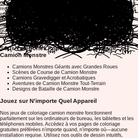
de couleurs, personnalisez chaque design de camion et
regardez votre œuvre d'art prendre vie. Que vous vouliez jouer
en ligne, imprimer vos créations préférées ou les télécharger
pour les partager avec vos amis, notre plateforme rend le
coloriage accessible, adapté aux mobiles et complètement
gratuit. Commencez votre aventure de coloriage camion
monstre maintenant !
Sous-catégories Populaires de Coloriage
Camion Monstre
Camions Monstres Géants avec Grandes Roues
Scènes de Course de Camion Monstre
Camions Gravedigger et Acrobatiques
Aventures de Camion Monstre Tout-Terrain
Designs de Bataille de Camion Monstre
Jouez sur N'importe Quel Appareil
Nos jeux de coloriage camion monstre fonctionnent
parfaitement sur les ordinateurs de bureau, les tablettes et les
téléphones mobiles. Accédez à vos pages de coloriage
gratuites préférées n'importe quand, n'importe où—aucune
installation requise. Utilisez nos outils de dessin intuitifs,