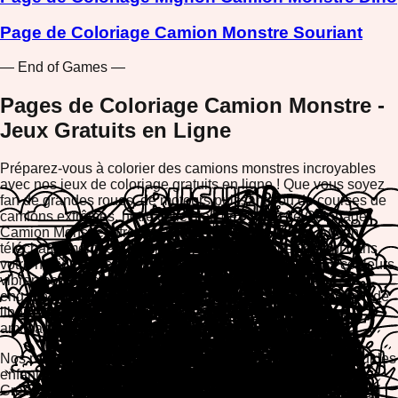
Page de Coloriage Camion Monstre Souriant
— End of Games —
Pages de Coloriage Camion Monstre -
Jeux Gratuits en Ligne
Préparez-vous à colorier des camions monstres incroyables
avec nos jeux de coloriage gratuits en ligne ! Que vous soyez
fan de grandes roues, de moteurs puissants ou de courses de
camions extrêmes, notre collection de Pages de Coloriage
Camion Monstre offre des heures de plaisir créatif. Aucun
téléchargement requis—jouez simplement directement dans
votre navigateur sur n'importe quel appareil. Avec des couleurs
vibrantes, des outils faciles à utiliser et des designs
engageants, ces jeux de coloriage gratuits vous permettent de
libérer votre créativité tout en vous détendant et en vous
amusant.
Nos pages de coloriage camion monstre sont parfaites pour les
enfants et les adultes qui aiment les véhicules et l'aventure.
Créez des chefs-d'œuvre en choisissant parmi un arc-en-ciel