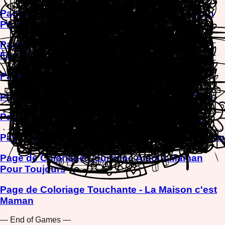
Page de Coloriage d'Appréciation Maman Mon
Professeur
Page de Coloriage Maman Mon Professeur
Éternel Arbre
Page de Coloriage Carte Bonne Fête Maman
Page de Coloriage Cœur Floral Love You Mom
Page de Coloriage Trophée Meilleure Maman
Page de Coloriage Mignon Doodle Vie de Maman
Page de Coloriage Couronne Amour Maman
Pour Toujours
Page de Coloriage Touchante - La Maison c'est
Maman
— End of Games —