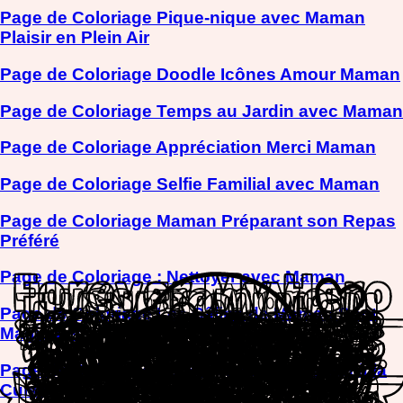
Page de Coloriage Pique-nique avec Maman
Plaisir en Plein Air
Page de Coloriage Doodle Icônes Amour Maman
Page de Coloriage Temps au Jardin avec Maman
Page de Coloriage Appréciation Merci Maman
Page de Coloriage Selfie Familial avec Maman
Page de Coloriage Maman Préparant son Repas
Préféré
Page de Coloriage : Nettoyer avec Maman
Page de Coloriage Les Câlins de Maman Sont
Magiques
Page de Coloriage Super Maman en Action à la
Cuisine