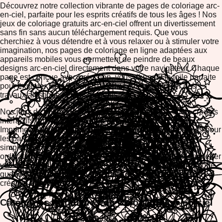
Découvrez notre collection vibrante de pages de coloriage arc-
en-ciel, parfaite pour les esprits créatifs de tous les âges ! Nos
jeux de coloriage gratuits arc-en-ciel offrent un divertissement
sans fin sans aucun téléchargement requis. Que vous
cherchiez à vous détendre et à vous relaxer ou à stimuler votre
imagination, nos pages de coloriage en ligne adaptées aux
appareils mobiles vous permettent de peindre de beaux
designs arc-en-ciel directement dans votre navigateur. Chaque
page est conçue avec précision, vous donnant la toile parfaite
pour explorer les combinaisons de couleurs et créer des
travaux artistiques époustouflants.
Nos jeux de coloriage arc-en-ciel présentent des outils créatifs
interactifs qui rendent l'expérience agréable pour tous.
Imprimez vos designs complétés préférés, téléchargez-les pour
les partager avec vos amis et votre famille, ou profitez
simplement du coloriage en ligne. Avec le support sur
ordinateur de bureau, mobile et tablette, vous pouvez emmener
vos aventures de coloriage arc-en-ciel n'importe où, n'importe
quand. Parfait pour le soulagement du stress, l'expression
créative et le pur plaisir !
Catégories Populaires de Coloriage Arc-en-ciel
Designs de dégradé arc-en-ciel