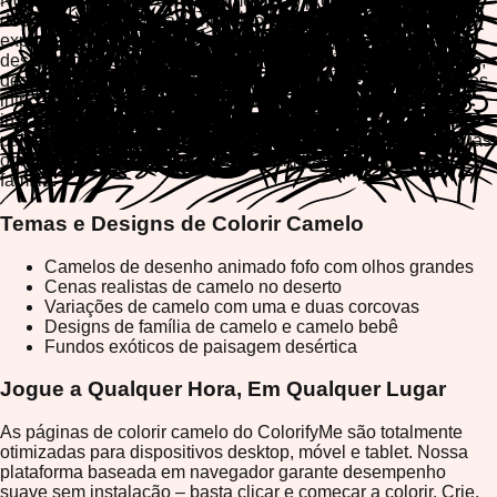
Nossas páginas de colorir camelo são projetadas para
despertar a imaginação enquanto proporcionam uma
experiência calmante e terapêutica. Cada página apresenta
designs únicos de camelo com níveis de dificuldade variados,
desde contornos simples para crianças pequenas até padrões
intricados para coloristas avançados. Aproveite o acesso
instantâneo a ferramentas de colorir premium, escolha entre
paletas de cores ilimitadas e imprima ou baixe facilmente suas
obras-primas acabadas para compartilhar com amigos e
família.
Temas e Designs de Colorir Camelo
Camelos de desenho animado fofo com olhos grandes
Cenas realistas de camelo no deserto
Variações de camelo com uma e duas corcovas
Designs de família de camelo e camelo bebê
Fundos exóticos de paisagem desértica
Jogue a Qualquer Hora, Em Qualquer Lugar
As páginas de colorir camelo do ColorifyMe são totalmente
otimizadas para dispositivos desktop, móvel e tablet. Nossa
plataforma baseada em navegador garante desempenho
suave sem instalação – basta clicar e começar a colorir. Crie,