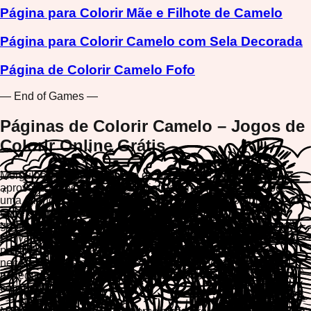
Página para Colorir Mãe e Filhote de Camelo
Página para Colorir Camelo com Sela Decorada
Página de Colorir Camelo Fofo
— End of Games —
Páginas de Colorir Camelo – Jogos de
Colorir Online Grátis
Mergulhe em nossa coleção de páginas de colorir camelo e
aproveite horas de diversão criativa e relaxante! Seja você
uma criança descobrindo o deserto ou um adulto em busca de
entretenimento consciente, nossos jogos de colorir online
grátis oferecem o escape perfeito. Colora camelos adoráveis
em várias poses, desde majestosos viajantes do deserto até
personagens de desenho animado fofo. Sem downloads
necessários – simplesmente jogue diretamente no seu
navegador em qualquer dispositivo e liberte sua criatividade
com cores vibrantes.