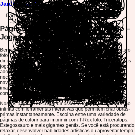
Jardim Estrela
— End of Games —
Páginas de Colorir Dinossauro Fofo –
Jogos de Colorir Online Grátis
Bem-vindo à nossa coleção de páginas de colorir dinossauro
fofo! Descubra uma aventura pré-histórica repleta de
dinossauros amigáveis esperando seu toque criativo. Nossos
jogos de colorir online grátis apresentam personagens dino
adoráveis perfeitos para todas as idades. Sem downloads
necessários – simplesmente jogue diretamente no seu
navegador em desktop, celular ou tablet. Libere sua
imaginação e dê vida a esses dinossauros adoráveis com
cores vibrantes e designs criativos.
Nossas páginas de colorir dinossauro fofo oferecem diversão
infinita com ferramentas interativas que permitem criar obras-
primas instantaneamente. Escolha entre uma variedade de
páginas de colorir para imprimir com T-Rex fofo, Triceratops,
Estegossauro e mais gigantes gentis. Se você está procurando
relaxar, desenvolver habilidades artísticas ou aproveitar tempo