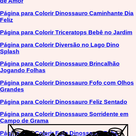
de Amor
Página para Colorir Dinossauro Caminhante Dia
Feliz
Página para Colorir Triceratops Bebê no Jardim
Página para Colorir Diversão no Lago Dino
Splash
Página para Colorir Dinossauro Brincalhão
Jogando Folhas
Página para Colorir Dinossauro Fofo com Olhos
Grandes
Página para Colorir Dinossauro Feliz Sentado
Página para Colorir Dinossauro Sorridente em
Campo de Grama
Página para Colorir Fofo Dinossauro Bebê