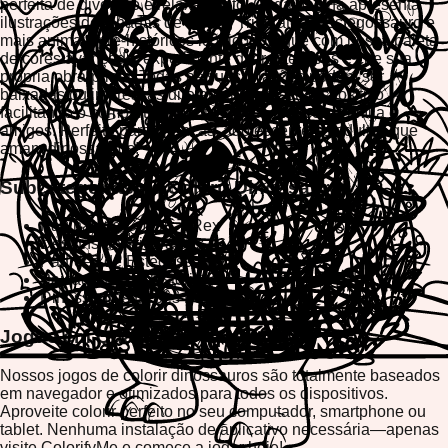
perfeita de diversão e relaxamento. Cada página apresenta
ilustrações detalhadas de T-Rex, Triceratops, Estegossauro e
mais animais pré-históricos icônicos. Jogue com nossa paleta
de cores avançada, experimente diferentes tons e crie sua
própria obra-prima. Todas as suas criações podem ser
baixadas ou impressas diretamente do seu dispositivo,
facilitando o compartilhamento de sua arte com família e
amigos. Perfeito para crianças, adolescentes e adultos que
amam dinossauros!
Subcategorias de Colorir Dinossauros
Páginas de Colorir T-Rex
Designs de Triceratops
Padrões de Estegossauro
Paisagens Pré-históricas
Dinossauros Bebês Fofos
Jogue em Qualquer Dispositivo
Nossos jogos de colorir dinossauros são totalmente baseados
em navegador e otimizados para todos os dispositivos.
Aproveite colorir perfeito no seu computador, smartphone ou
tablet. Nenhuma instalação de aplicativo necessária—apenas
visite ColorifyMe e comece a jogar hoje!