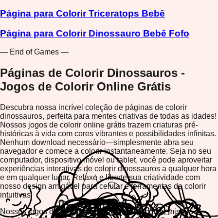
Página para Colorir Triceratops Bebê
Página para Colorir Dinossauro Bebê Fofo
— End of Games —
Páginas de Colorir Dinossauros -
Jogos de Colorir Online Grátis
Descubra nossa incrível coleção de páginas de colorir
dinossauros, perfeita para mentes criativas de todas as idades!
Nossos jogos de colorir online grátis trazem criaturas pré-
históricas à vida com cores vibrantes e possibilidades infinitas.
Nenhum download necessário—simplesmente abra seu
navegador e comece a colorir instantaneamente. Seja no seu
computador, dispositivo móvel ou tablet, você pode aproveitar
experiências interativas de colorir dinossauros a qualquer hora
e em qualquer lugar. Relaxe e liberte sua criatividade com
nosso design amigável para celular e ferramentas de colorir
intuitivas.
Nossos jogos de colorir dinossauros oferecem a mistura