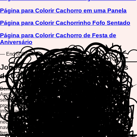
Página para Colorir Cachorro em uma Panela
Página para Colorir Cachorrinho Fofo Sentado
Página para Colorir Cachorro de Festa de
Aniversário
— End of Games —
Jogos de Colorir Cachorro - Páginas
de Colorir Online Grátis
Bem-vindo à nossa coleção de jogos de colorir cachorro!
Aproveite horas de diversão criativa com nossa extensa
seleção de páginas de colorir cachorro grátis. Se você está
procurando relaxar após um longo dia ou despertar a
imaginação do seu filho, nossos jogos de colorir com tema de
cachorro oferecem o escape perfeito. Nenhum download
necessário—simplesmente jogue diretamente no seu
navegador e liberte seu talento artístico com nossas
ferramentas de colorir fáceis de usar.