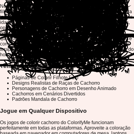
Nossas páginas de colorir cachorro apresentam tudo, desde
filhotes adoráveis até raças majestosas, todas projetadas para
inspirar criatividade e trazer alegria para coloristas de todas as
idades. Com jogabilidade amigável para dispositivos móveis,
opções imprimíveis e ferramentas criativas avançadas, você
pode colorir seus cachorros favoritos a qualquer hora e em
qualquer lugar. Crie obras-primas, baixe sua arte ou imprima e
compartilhe com amigos e família. Experimente os benefícios
terapêuticos da coloração enquanto celebra o melhor amigo do
homem!
Temas Populares de Colorir Cachorro
Páginas de Colorir Filhote Fofo
Designs Realistas de Raças de Cachorro
Personagens de Cachorro em Desenho Animado
Cachorros em Cenários Divertidos
Padrões Mandala de Cachorro
Jogue em Qualquer Dispositivo
Os jogos de colorir cachorro do ColorifyMe funcionam
perfeitamente em todas as plataformas. Aproveite a coloração
baseada em navegador em computadores de mesa, laptops,