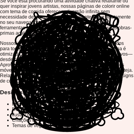
Se você está procurando uma atividade criativa relaxante ou
quer inspirar jovens artistas, nossas páginas de colorir online
com tema de comida oferecem diversão infinita sem
necessidade de downloads. Simplesmente jogue diretamente
no seu navegador, personalize as cores com nossas
ferramentas criativas intuitivas e imprima ou baixe suas obras-
primas acabadas sempre que quiser.
Nossos jogos de colorir Comida e Lanches são projetados
para todas as idades e níveis de habilidade. Cada página é
otimizada para desempenho suave em todos os dispositivos—
desde computadores de mesa até tablets e smartphones.
Aproveite a liberdade de colorir amigável para dispositivos
móveis que funciona perfeitamente onde quer que você esteja.
Relaxe, crie e divirta-se com nossa seleção diversa de designs
de comida que celebram tudo que é delicioso e apetitoso.
Designs Populares de Comida e Lanches
Páginas de colorir de frutas e bagas
Designs de sobremesa e bolo
Ilustrações de pizza e comida rápida
Criações de doces e chocolate
Temas de vegetais e comida saudável