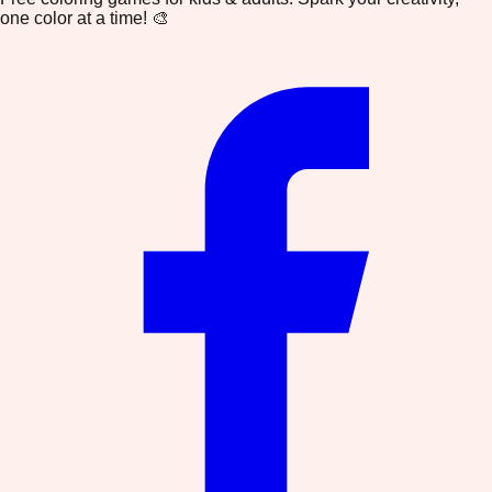
one color at a time! 🎨