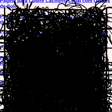
Página para Colorir Cachorro Legal com Óculos
de Sol
Página para Colorir Filhote Feliz com Pegadas
de Pata
Página para Colorir Filhote de Praia Sob Árvore
de Coco
Página para Colorir Filhote Abraçando Sorvete
Página para Colorir Filhote Brincalhão
Respingando Água
Página para Colorir Filhote Adorável Sentado
Página para Colorir Cachorrinho Fofo em Cesta
— End of Games —
Páginas para Colorir Filhotes - Jogos
de Colorir Online Grátis