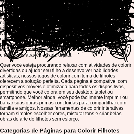
Bem-vindo à nossa deliciosa coleção de páginas para colorir
filhotes! Descubra horas infinitas de diversão criativa com
nossos jogos de colorir online grátis apresentando filhotes
adoráveis, cães brincalhões e personagens caninos fofos.
Nenhum download necessário – simplesmente abra seu
navegador e comece a colorir imediatamente. Nossas páginas
para colorir filhotes são perfeitas para crianças de todas as
idades que amam animais e desejam expressar sua
criatividade através da arte digital.
Quer você esteja procurando relaxar com atividades de colorir
divertidas ou ajudar seu filho a desenvolver habilidades
artísticas, nossos jogos de colorir com tema de filhotes
oferecem a solução perfeita. Cada página é compatível com
dispositivos móveis e otimizada para todos os dispositivos,
permitindo que você colora em seu desktop, tablet ou
smartphone. Melhor ainda, você pode facilmente imprimir ou
baixar suas obras-primas concluídas para compartilhar com
família e amigos. Nossas ferramentas de colorir interativas
tornam simples escolher cores, misturar tons e criar belas
obras de arte de filhotes sem esforço.
Categorias de Páginas para Colorir Filhotes